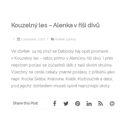
Kouzelný les – Alenka v říši divů
/
1 prosince, 2017
/
Krátké zprávy
Ve čtvrtek 14.09.2017 se Ďáblický háj opět proměnil
v Kouzelný les – letos přímo v Alenčinu říši divů. I přes
nepřízeň počasí se zúčastnili děti z naší školní družiny.
Všechny na cestě čekaly známé postavy z příběhů jako
např. Kočka Šklíba, Královna, Králík, Kloboučník a další,
pod jejichž dohledem museli splnit nejrůznější úkoly.
Share this Post