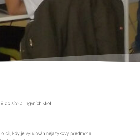
 do sítě bilingvních škol.
 o cíl, kdy je vyučován nejazykový předmět a