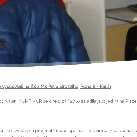
yučování) na ZŠ a MŠ Petra Strozziho, Praha 8 – Karlín
hválení MŠMT v ČR se dne 1. září 2010 zařadila jako jediná na Praze 8
í nejazykových předmětů nebo jejich částí v cizím jazyce. Jedná se