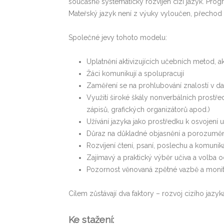
současně systematicky rozvíjen cizí jazyk. Prog
Mateřský jazyk není z výuky vyloučen, přechod
Společné jevy tohoto modelu:
Uplatnění aktivizujících učebních metod, 
Žáci komunikují a spolupracují
Zaměření se na prohlubování znalostí v d
Využití široké škály nonverbálních prost
zápisů, grafických organizátorů apod.)
Užívání jazyka jako prostředku k osvojení u
Důraz na důkladné objasnění a porozum
Rozvíjení čtení, psaní, poslechu a komun
Zajímavý a praktický výběr učiva a volba 
Pozornost věnovaná zpětné vazbě a monit
Cílem zůstávají dva faktory – rozvoj cizího jaz
Ke stažení: