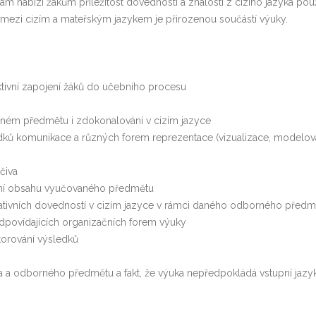
ram nabízí žákům příležitost dovednosti a znalosti z cizího jazyka po
 mezi cizím a mateřským jazykem je přirozenou součástí výuky.
aktivní zapojení žáků do učebního procesu
aném předmětu i zdokonalování v cizím jazyce
ředků komunikace a různých forem reprezentace (vizualizace, modelov
čiva
ění obsahu vyučovaného předmětu
ikativních dovedností v cizím jazyce v rámci daného odborného předm
odpovídajících organizačních forem výuky
orování výsledků
yka a odborného předmětu a fakt, že výuka nepředpokládá vstupní jazyk