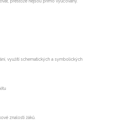
užívat, přestože nejsou přímo vyučovány.
ání, využití schematických a symbolických
ětu
ové znalosti žáků.