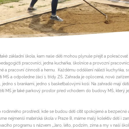
e také základní škola, kam naše děti mohou plynule přejít a pokračova
 pedagogičtí pracovníci, jedna kuchařka, školnice a provozní pracovni
né a pracovní činnosti a hernu. Každému oddělení náleží kuchyňka, soci
ti MŠ a odpoledne žáci 1. třídy ZŠ. Zahrada je oplocená, nově zařízen
, jedno s brankami, jedno s basketbalovými koši. Na zahradě mají dět
žití MŠ je také parkový prostor před vchodem do budovy MŠ, který j
o rodinného prostředí, kde se budou děti cítit spokojeně a bezpečně 
 jsme nejmenší mateřská škola v Praze 8, máme malý kolektiv dětí i z
vacího programu s názvem „Jaro, léto, podzim, zima a my v naší ško