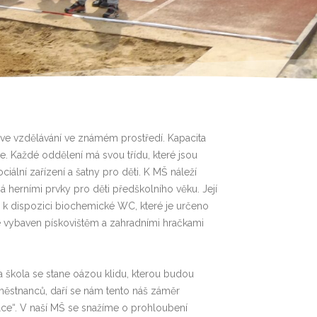
t ve vzdělávání ve známém prostředí. Kapacita
ce. Každé oddělení má svou třídu, které jsou
ální zařízení a šatny pro děti. K MŠ náleží
á herními prvky pro děti předškolního věku. Její
i k dispozici biochemické WC, které je určeno
e vybaven pískovištěm a zahradními hračkami
a škola se stane oázou klidu, kterou budou
aměstnanců, daří se nám tento náš záměr
lce“. V naší MŠ se snažíme o prohloubení