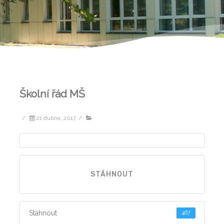
Školní řád MŠ
/
21 dubna, 2017
/
STÁHNOUT
Stáhnout
467