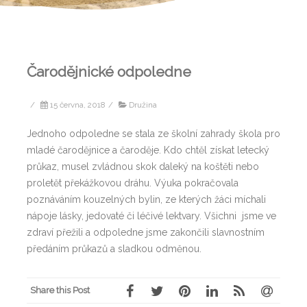
Čarodějnické odpoledne
/
15 června, 2018
/
Družina
Jednoho odpoledne se stala ze školní zahrady škola pro
mladé čarodějnice a čaroděje. Kdo chtěl získat letecký
průkaz, musel zvládnou skok daleký na koštěti nebo
proletět překážkovou dráhu. Výuka pokračovala
poznáváním kouzelných bylin, ze kterých žáci míchali
nápoje lásky, jedovaté či léčivé lektvary. Všichni jsme ve
zdraví přežili a odpoledne jsme zakončili slavnostním
předáním průkazů a sladkou odměnou.
Share this Post