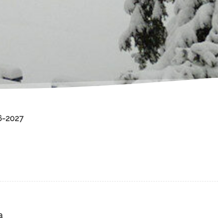
26-2027
a