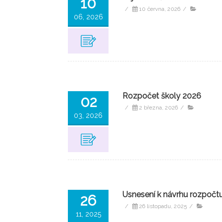
10
/
10 června, 2026
/
06, 2026
Rozpočet školy 2026
02
/
2 března, 2026
/
03, 2026
Usnesení k návrhu rozpočt
26
/
26 listopadu, 2025
/
11, 2025