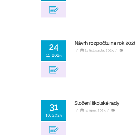
Návrh rozpočtu na rok 202
24
/
24 listopadu, 2025
/
11, 2025
Složení školské rady
31
/
31 října, 2025
/
10, 2025