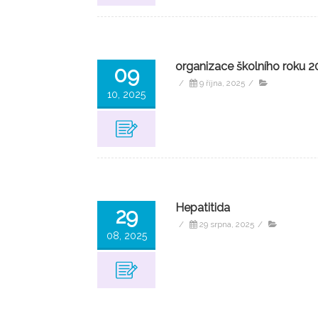
organizace školního roku 
09
/
9 října, 2025
/
10, 2025
Hepatitida
29
/
29 srpna, 2025
/
08, 2025