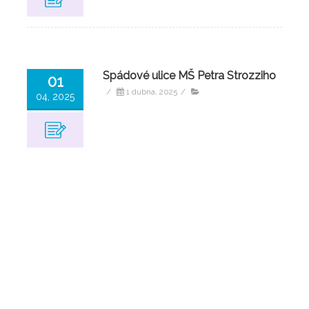
Spádové ulice MŠ Petra Strozziho
01
/
1 dubna, 2025
/
04, 2025
Žádost o umístění dítěte do MŠ
20
v době letních prázdnin
12, 2024
/
20 prosince, 2024
/