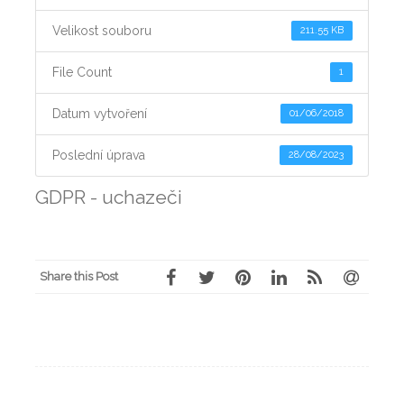
Velikost souboru
211.55 KB
File Count
1
Datum vytvoření
01/06/2018
Poslední úprava
28/08/2023
GDPR - uchazeči
Share this Post