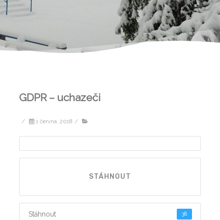
GDPR – uchazeči
/
1 června, 2018
/
STÁHNOUT
Stáhnout
38