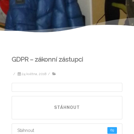
GDPR – zákonní zástupci
/
24 května, 2018
/
STÁHNOUT
Stáhnout
69