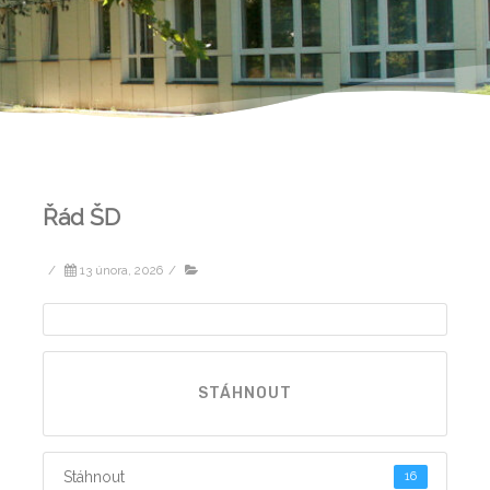
Řád ŠD
/
13 února, 2026
/
STÁHNOUT
Stáhnout
16