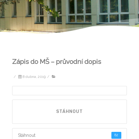
Zápis do MŠ – průvodní dopis
/
8 dubna, 2019
/
STÁHNOUT
Stáhnout
82