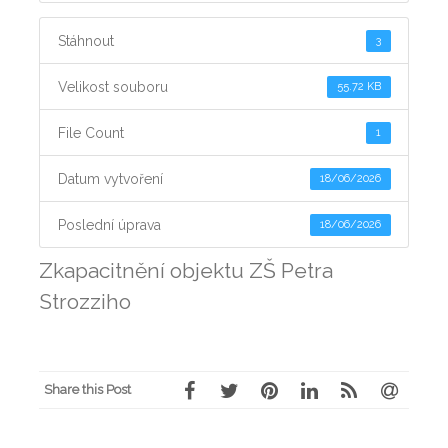
Stáhnout
3
Velikost souboru
55.72 KB
File Count
1
Datum vytvoření
18/06/2026
Poslední úprava
18/06/2026
Zkapacitnění objektu ZŠ Petra
Strozziho
Share this Post