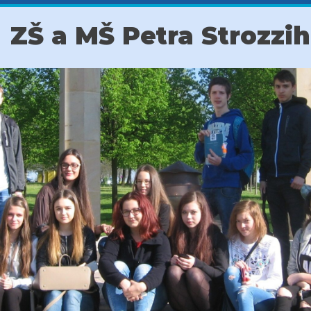
ZŠ a MŠ Petra Strozzi