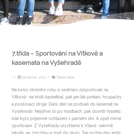
7.třída – Sportování na Vítkově a
kasemata na Vyšehradě
/
29 června, 2017
/
Školní akce
Na konci školního roku si sedmáci zasportovali na
Vítkově- na hřišti basketbal, pak jen tak pinkání, houpačky
a posilovací stroje. Další den se podívali do kasemat na
Vyšehradě. Nejdříve šli po hradbách, pak dovnitř hradeb,
kde bylo příjemné ochlazení v parném dni. A opět mírné
sportování. Z Vyšehradu urychleně k Vltavě nakrmit
labutě, na zmrzlinu a zpět do školy. Tak rychle dny ještě