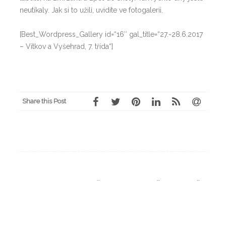
neutíkaly. Jak si to užili, uvidíte ve fotogalerii.
[Best_Wordpress_Gallery id=“16″ gal_title=“27.-28.6.2017
– Vítkov a Vyšehrad, 7. třída“]
Share this Post
Post
←
SPORTOVNÍ DEN 9. TŘÍDY
VÝLET 8. TŘÍDA – BEZDĚZ,
navigation
MÁCHOVO JEZERO A SPANÍ
VE ŠKOLE
→