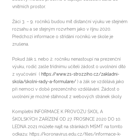
vnitřních prostor.
Žáci 3. – 9. ročníků budou mít distanční výuku ve stejném
rozsahu a se stejným rozvrhem jako v říjnu 2020.
Předchozí informace o střídání ročníků ve škole je
zrušena.
Pokud žák 1. nebo 2. ročníku nenastoupí na prezenční
výuku, rodič zašle třídnímu učiteli žádost o uvolnění dítě
z vyučování (
https://www.zs-strozziho.cz/zakladni-
skola/skolni-rady-a-formulare/
) a žák se vzdělává jako
při nemoci v době prezenčního vzdělávání. Žádost o
uvolnění je možné stáhnout z webových stránek školy
Kompletní INFORMACE K PROVOZU ŠKOL A
ŠKOLSKÝCH ZAŘÍZENÍ OD 27. PROSINCE 2020 DO 10.
LEDNA 2021 můžete najít na stránkách MŠMT na tomto
odkazu: https://koronavirus.edu.cz/files/informace-k-