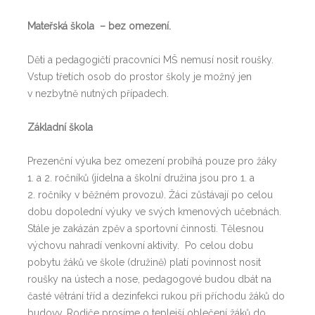
Mateřská škola – bez omezení.
Děti a pedagogičtí pracovníci MŠ nemusí nosit roušky.
Vstup třetích osob do prostor školy je možný jen
v nezbytně nutných případech.
Základní škola
Prezenční výuka bez omezení probíhá pouze pro žáky
1. a 2. ročníků (jídelna a školní družina jsou pro 1. a
2. ročníky v běžném provozu). Žáci zůstávají po celou
dobu dopolední výuky ve svých kmenových učebnách.
Stále je zakázán zpěv a sportovní činnosti. Tělesnou
výchovu nahradí venkovní aktivity. Po celou dobu
pobytu žáků ve škole (družině) platí povinnost nosit
roušky na ústech a nose, pedagogové budou dbát na
časté větrání tříd a dezinfekci rukou při příchodu žáků do
budovy. Rodiče prosíme o teplejší oblečení žáků do