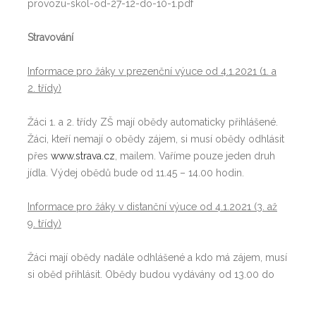
provozu-skol-od-27-12-do-10-1.pdf
Stravování
Informace pro žáky v prezenční výuce od 4.1.2021 (1. a
2. třídy)
Žáci 1. a 2. třídy ZŠ mají obědy automaticky přihlášené.
Žáci, kteří nemají o obědy zájem, si musí obědy odhlásit
přes
www.strava.cz
, mailem. Vaříme pouze jeden druh
jídla. Výdej obědů bude od 11.45 – 14.00 hodin.
Informace pro žáky v distanční výuce od 4.1.2021 (3. až
9. třídy)
Žáci mají obědy nadále odhlášené a kdo má zájem, musí
si oběd přihlásit. Obědy budou vydávány od 13.00 do
14.00 do jednorázového obalu. Žák si nemůže oběd
sníst ve školní jídelně.