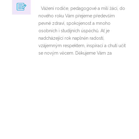
Vážení rodiče, pedagogové a milí žáci, do
nového roku Vám přejeme především
pevné zdraví, spokojenost a mnoho
osobních i studijních úspěchů. Ať je
nadcházející rok naplněn radostí,
vzájemným respektem, inspirací a chutí učit
se novým věcem. Děkujeme Vám za
spolupráci a důvěru a těšíme se na další
společné kroky v novém roce. Petra
Jehnová
Ukázky výuky
10
/
10 prosince, 2025
/
Důležité informace,
12, 2025
aktuality