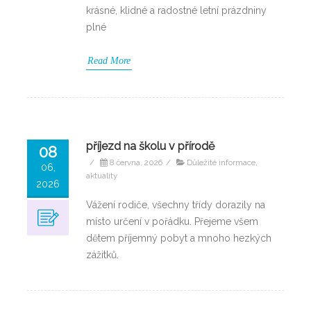
krásné, klidné a radostné letní prázdniny
plné
Read More
příjezd na školu v přírodě
08
/
8 června, 2026
/
Důležité informace,
06,
aktuality
2026
Vážení rodiče, všechny třídy dorazily na
místo určení v pořádku. Přejeme všem
dětem příjemný pobyt a mnoho hezkých
zážitků.