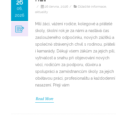
26
/
26 června, 2026
/
Důležité informace,
06,
aktuality
2026
Milí žáci, vážení rodiče, kolegové a přátelé
školy, školní rok je za námi a nastává čas
zaslouženého odpočinku, nových zážitků a
společně strávených chvil s rodinou, přáteli
i kamarády. Děkuji všem žákům za jejich píli,
vytrvalost a snahu při objevování nových
věcí, rodičům za podporu, důvěru a
spolupráci a zaměstnancům školy za jejich
obětavou práci, profesionalitu a každodenní
nasazení. Přeji vám
Read More