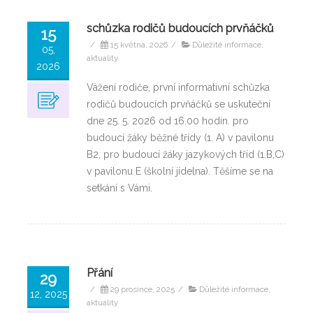
schůzka rodičů budoucích prvňáčků
15
/
15 května, 2026
/
Důležité informace,
05,
aktuality
2026
Vážení rodiče, první informativní schůzka
rodičů budoucích prvňáčků se uskuteční
dne 25. 5. 2026 od 16.00 hodin. pro
budoucí žáky běžné třídy (1. A) v pavilonu
B2, pro budoucí žáky jazykových tříd (1.B,C)
v pavilonu E (školní jídelna). Těšíme se na
setkání s Vámi.
Přání
29
/
29 prosince, 2025
/
Důležité informace,
12, 2025
aktuality