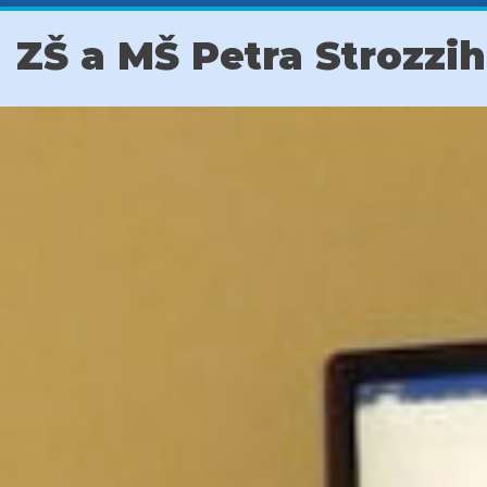
ZŠ a MŠ Petra Strozzi