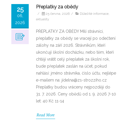
Přeplatky za obědy
25
/
25 června, 2026
/
Důležité informace,
06,
aktuality
2026
PŘEPLATKY ZA OBĚDY Milí strávníci,
přeplatky za obědy se vracejí po odečtení
zálohy na září 2026. Strávníkům, kteří
ukončují školní docházku, nebo těm, kteří
chtějí vrátit celý přeplatek za školní rok,
bude přeplatek zaslán na účet, pokud
nahlásí: jméno strávníka, číslo účtu, nejlépe
e-mailem na: jídelna@zs-strozziho.cz
Přeplatky budou vráceny nejpozději do
31. 7. 2026. Ceny obědů od 1. 9. 2026 7-10
let: 40 Kč 11-14
Read More