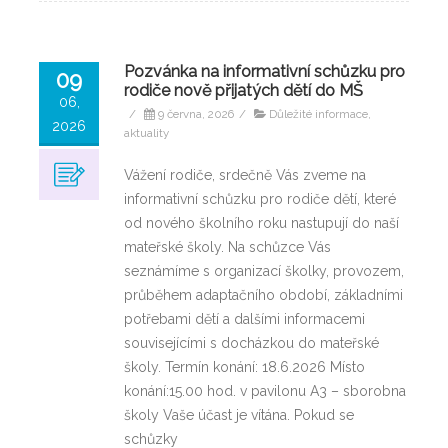
Pozvánka na informativní schůzku pro
09
rodiče nově přijatých dětí do MŠ
06,
/
9 června, 2026
/
Důležité informace,
2026
aktuality
Vážení rodiče, srdečně Vás zveme na
informativní schůzku pro rodiče dětí, které
od nového školního roku nastupují do naší
mateřské školy. Na schůzce Vás
seznámíme s organizací školky, provozem,
průběhem adaptačního období, základními
potřebami dětí a dalšími informacemi
souvisejícími s docházkou do mateřské
školy. Termín konání: 18.6.2026 Místo
konání:15.00 hod. v pavilonu A3 – sborobna
školy Vaše účast je vítána. Pokud se
schůzky