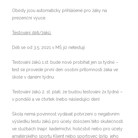
Obědy jsou automaticky přihlášené pro žáky na
prezenční výuce.
Testování dětí/žáků:
Děti se od 3.5. 2021 v MŠ již netestují.
Testování žáků 1.st. bude nově probíhat jen 1x týdně –
test se provede první den osobní přítomnosti žáka ve
škole v daném týdnu
Testování žáků 2. st. platí, že budou testováni 2x týdně –
v pondělí a ve čtvrtek (nebo následující den)
Škola nemá povinnost vydávat potvrzení o negativním
výsledku testu žáků pro účely doložení této skutečnosti
ve službách (např. kadeřnictví, holičství) nebo pro účely
amatérského sportu Klient nebo sportovec (příp. jeho