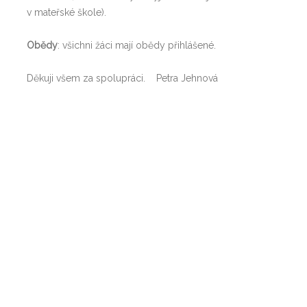
v mateřské škole).
Obědy
: všichni žáci mají obědy přihlášené.
Děkuji všem za spolupráci. Petra Jehnová
Share this Post
Post
←
VÝSLEDKY ZÁPISU DO
INFORMACE K PROVOZU
navigation
1. TŘÍD
ŠKOL A ŠKOLSKÝCH
ZAŘÍZENÍ OD 31. KVĚTNA