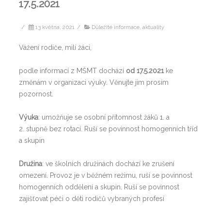
17.5.2021
/
13 května, 2021
/
Důležité informace, aktuality
Vážení rodiče, milí žáci,
podle informací z MŠMT dochází
od 17.5.2021
ke
změnám v organizaci výuky. Věnujte jim prosím
pozornost.
Výuka
: umožňuje se osobní přítomnost žáků 1. a
2. stupně bez rotací. Ruší se povinnost homogenních tříd
a skupin
Družina
: ve školních družinách dochází ke zrušení
omezení. Provoz je v běžném režimu, ruší se povinnost
homogenních oddělení a skupin. Ruší se povinnost
zajišťovat péči o děti rodičů vybraných profesí