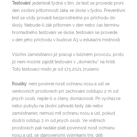
Testování
: jedenkrát týdně s tím, že test se provede první
den osobní přítomnosti žáka ve škole v týdnu. Preventivní
test se vždy provádí bezprostředně po příchodu do
školy. Nebude-li žák přítomen v den nebo čas termínu
hromadného testování ve škole, testování se provede
v den jeho příchodu v budově A3 u edukační místnosti.
Všichni zaměstnanci již pracují v běžném provozu, proto
již není možné zajistit testování v „domečku“ na hřišti.
Toto testovací místo je od 17.5.2021 zrušeno.
Roušky
: není povinné nosit ochranu nosu a úst ve
venkovních prostorech při zachování odstupu 2 m od
jiných osob, nejde-li o členy domácnosti. Při vycházce
nebo pobytu na školní zahradě tedy žák nebo
zaměstnanec nemusí mít ochranu nosu a úst, pokud
dodrží odstup 2 m od jiných osob. Ve vnitřních
prostorách pak nadále platí povinnost nosit ochranu
nosu a úst, se stanovenými výjimkami (mj. děti