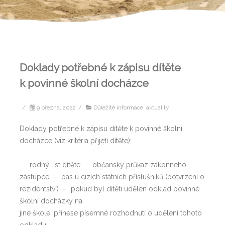
Doklady potřebné k zápisu dítěte
k povinné školní docházce
/
9 března, 2022
/
Důležité informace, aktuality
Doklady potřebné k zápisu dítěte k povinné školní
docházce (viz kritéria přijetí dítěte):
– rodný list dítěte –
občanský průkaz zákonného
zástupce –
pas u cizích státních příslušníků
(
potvrzení o
rezidentství
) –
pokud byl dítěti udělen odklad povinné
školní docházky na
jiné škole, přinese písemné
rozhodnutí o u
dělení tohoto
odkladu
.