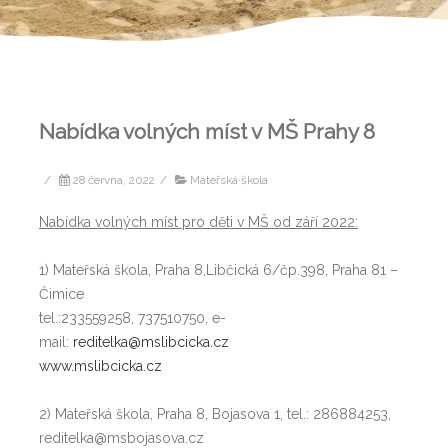
Nabídka volných míst v MŠ Prahy 8
/
28 června, 2022
/
Mateřská škola
Nabídka volných míst pro děti v MŠ od září 2022:
1) Mateřská škola, Praha 8,Libčická 6/čp.398, Praha 81 –
Čimice
tel.:233559258, 737510750, e-
mail:
reditelka@mslibcicka.cz
www.mslibcicka.cz
2) Mateřská škola, Praha 8, Bojasova 1, tel.: 286884253,
reditelka@msbojasova.cz