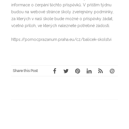
informace o čerpání těchto příspěvků. V příštím týdnu
budou na webové stránce školy zveřejněny podmínky,
za kterých v naší škole bude možné o příspěvky žádat,
včetně příloh, ve kterých naleznete potřebné žádosti.
https://pomocprazanum.praha.eu/cz/balicek-skolstvi
Share this Post
Post
←
INFORMACE PRO RODIČE
ZMÍRNĚNÍ DOPADŮ INFLACE
navigation
– ŠKOLNÍ ROK 2022 / 23
→