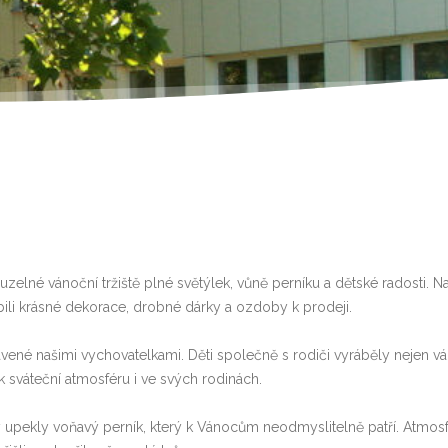
zelné vánoční tržiště plné světýlek, vůně perníku a dětské radosti. N
robili krásné dekorace, drobné dárky a ozdoby k prodeji.
ravené našimi vychovatelkami. Děti společně s rodiči vyráběly nejen vá
ak sváteční atmosféru i ve svých rodinách.
y upekly voňavý perník, který k Vánocům neodmyslitelně patří. Atmosf