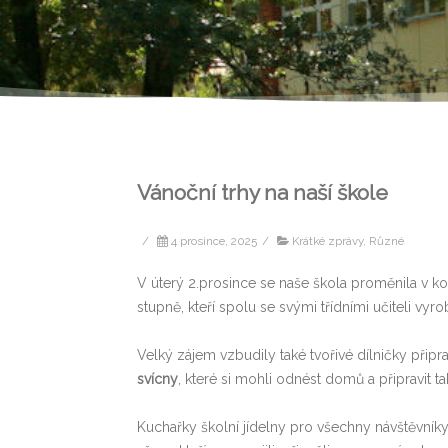
Vánoční trhy na naší škole
/
4 prosince, 2025
/
Krátké zprávy
,
Různé
V úterý 2.prosince se naše škola proměnila v kou
stupně, kteří spolu se svými třídními učiteli vy
Velký zájem vzbudily také tvořivé dílničky přip
svícny
, které si mohli odnést domů a připravit t
Kuchařky školní jídelny pro všechny návštěvník