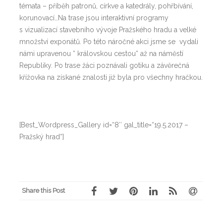
témata – příběh patronů, církve a katedrály, pohřbívání,
korunovací…Na trase jsou interaktivní programy
s vizualizací stavebního vývoje Pražského hradu a velké
množství exponátů. Po této náročné akci jsme se vydali
námi upravenou “ královskou cestou“ až na náměstí
Republiky. Po trase žáci poznávali gotiku a závěrečná
křížovka na získané znalosti již byla pro všechny hračkou.
[Best_Wordpress_Gallery id=“8″ gal_title=“19.5.2017 –
Pražský hrad“]
Share this Post