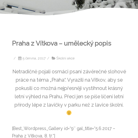
Praha z Vítkova – umělecký popis
/
5 června, 2017
/
Školní akce
Netradičně pojali osmáci psaní závěrečné slohové
práce na téma „Praha“. Vyrazili na Vítkov, aby se
pokusili co možná nejpřesněji vystihnout krásný
letní výhled na Prahu. Přeci jen se píše líčení letní
přírody lépe z lavičky v parku než z lavice školní.
[Best_Wordpress_Gallery id=“9″ gal_title=“5.6.2017 –
Praha z Vítkova, 8. tř.“]