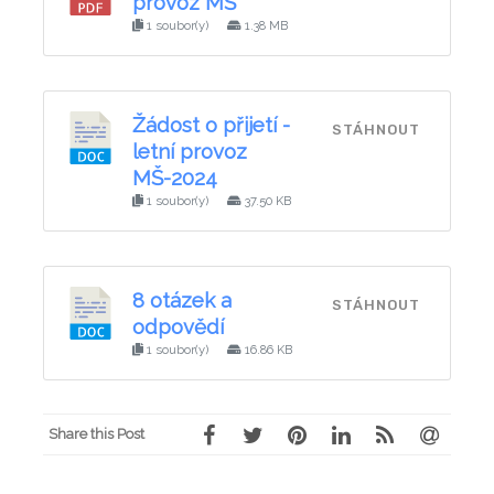
provoz MŠ
1 soubor(y)
1.38 MB
Žádost o přijetí -
STÁHNOUT
letní provoz
MŠ-2024
1 soubor(y)
37.50 KB
8 otázek a
STÁHNOUT
odpovědí
1 soubor(y)
16.86 KB
Share this Post