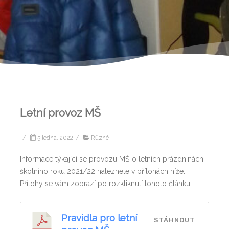
Letní provoz MŠ
/
5 ledna, 2022
/
Různé
Informace týkající se provozu MŠ o letních prázdninách
školního roku 2021/22 naleznete v přílohách níže.
Přílohy se vám zobrazí po rozkliknutí tohoto článku.
Pravidla pro letní
STÁHNOUT