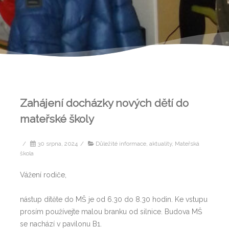
Zahájení docházky nových dětí do
mateřské školy
/
30 srpna, 2024
/
Důležité informace, aktuality
,
Mateřská
škola
Vážení rodiče,
nástup dítěte do MŠ je od 6.30 do 8.30 hodin. Ke vstupu
prosím používejte malou branku od silnice. Budova MŠ
se nachází v pavilonu B1.