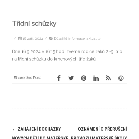
Třídní schůzky
/
16 září, 2024
/
Důležité informace, aktuality
Dne 16.9.2024 v 16:15 hod. zveme rodiče žáků 2.-9. tříd
na třídní schůzku do kmenových tříd žáků.
Share this Post
Post
←
ZAHÁJENÍ DOCHÁZKY
OZNÁMENÍ O PŘERUŠENÍ
navigation
NOVÝCH DĚTÍ DO MATEŘSKÉ
PROVOZU MATEŘSKÉ ŠKOLY