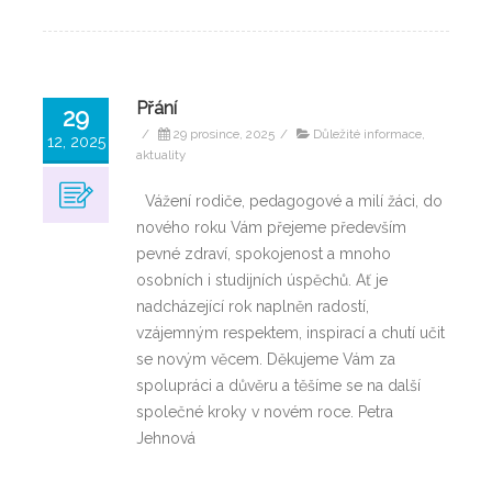
Přání
29
/
29 prosince, 2025
/
Důležité informace,
12, 2025
aktuality
Vážení rodiče, pedagogové a milí žáci, do
nového roku Vám přejeme především
pevné zdraví, spokojenost a mnoho
osobních i studijních úspěchů. Ať je
nadcházející rok naplněn radostí,
vzájemným respektem, inspirací a chutí učit
se novým věcem. Děkujeme Vám za
spolupráci a důvěru a těšíme se na další
společné kroky v novém roce. Petra
Jehnová