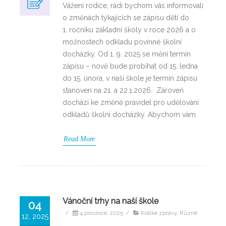
Vážení rodiče, rádi bychom vás informovali
o změnách týkajících se zápisu dětí do
1. ročníku základní školy v roce 2026 a o
možnostech odkladu povinné školní
docházky. Od 1. 9. 2025 se mění termín
zápisu – nově bude probíhat od 15. ledna
do 15. února, v naší škole je termín zápisu
stanoven na 21. a 22.1.2026. Zároveň
dochází ke změně pravidel pro udělování
odkladů školní docházky. Abychom vám
Read More
Vánoční trhy na naší škole
04
/
4 prosince, 2025
/
Krátké zprávy
,
Různé
12, 2025