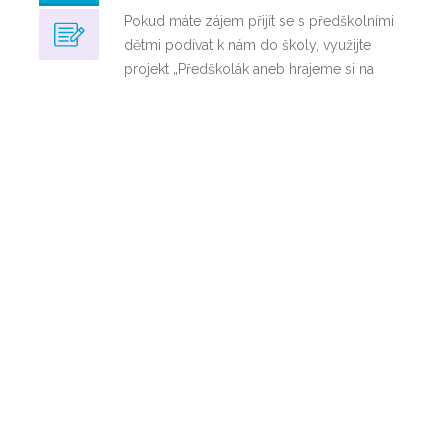
Pokud máte zájem přijít se s předškolními
dětmi podívat k nám do školy, využijte
projekt „Předškolák aneb hrajeme si na
školu“. Veškeré informace o projektu jsou
k dispozici v souboru, který je přiložen
k tomuto článku. Viditelný je po rozkliknutí
článku.
Hepatitida A
29
/
29 srpna, 2025
/
Důležité informace,
08,
aktuality
2025
Vážení rodiče, milí žáci, věnujte prosím
pozornost zprávě Hygienické stanice HMP
ohledně prevence před virovou hepatitidou
A (VHA). Děkuji Jehnová