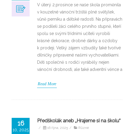
V úterý 2.prosince se naše škola proměnila
v kouzelné vánoční tržiště plné světýlek,
vůně perníku a dětské radosti. Na přípravách
se podíleli žáci celého prvního stupně, kteří
spolu se svými třídními učiteli vyrobili
krásné dekorace, drobné dárky a ozdoby
k prodeji. Velký zájem vzbudily také tvořivé
dílničky připravené našimi vychovatelkami.
Děti společně s rodiči vyráběly nejen
vánoční drobnosti, ale také adventní věnce a
Read More
Předškolák aneb „Hrajeme si na školu“
16
/
16 října, 2025
/
Různé
10, 2025